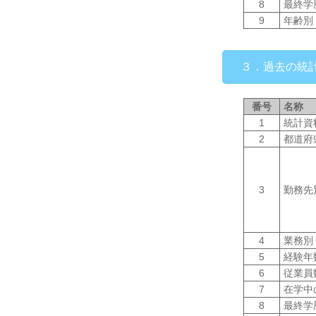
8
最終学
9
年齢別
３．過去の統
番号
名称
1
統計資
2
都道府
3
勤務先
4
業務別
5
経験年
6
従業員
7
在学中
8
最終学