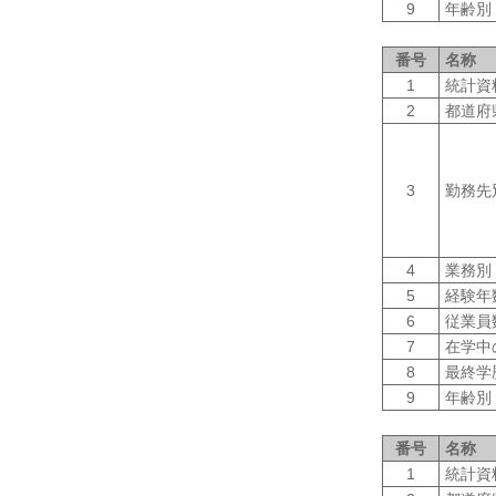
9
年齢別
番号
名称
1
統計資
2
都道府
3
勤務先
4
業務別
5
経験年
6
従業員
7
在学中
8
最終学
9
年齢別
番号
名称
1
統計資