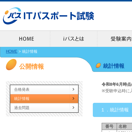
iパ
HOME
>
統計情報
公開情報
統計情報
令和8年6月時
合格発表
※受験申込時に
統計情報
過去問題
１．統計情報
番号
名称