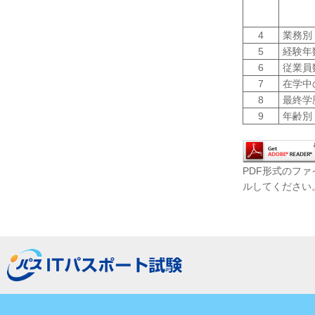
4
業務別
5
経験年
6
従業員
7
在学中
8
最終学
9
年齢別
PDF形式のファ
ルしてください