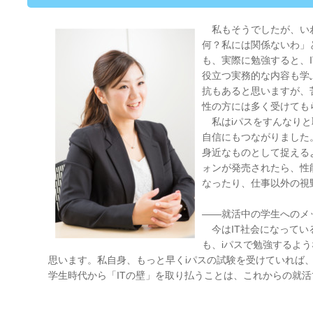
私もそうでしたが、いわ
何？私には関係ないわ」
も、実際に勉強すると、
役立つ実務的な内容も学
抗もあると思いますが、
性の方には多く受けても
私はiパスをすんなりと
自信にもつながりました。
身近なものとして捉える
ォンが発売されたら、性
なったり、仕事以外の視
――就活中の学生へのメ
今はIT社会になってい
も、iパスで勉強するよう
思います。私自身、もっと早くiパスの試験を受けていれば
学生時代から「ITの壁」を取り払うことは、これからの就