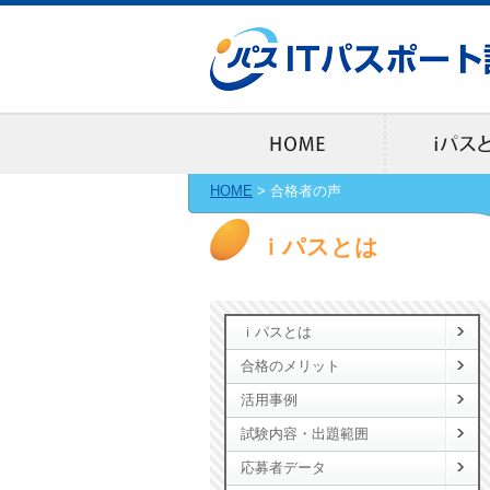
HOME
>
合格者の声
ｉパスとは
ｉパスとは
合格のメリット
活用事例
試験内容・出題範囲
応募者データ