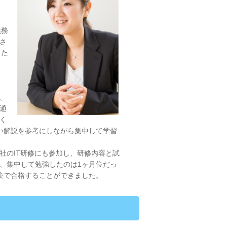
義務
さ
した
、
通
く
い解説を参考にしながら集中して学習
のIT研修にも参加し、研修内容と試
、集中して勉強したのは1ヶ月位だっ
験で合格することができました。