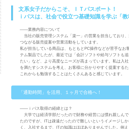
文系女子だからこそ、ＩＴパスポート！
ｉパスは、社会で役立つ基礎知識を学ぶ「教
――業務内容について
当社の販売管理システム「楽一」の営業を担当しており、
つながる販売提案や営業活動をしています。
私が担当している商品は、もともとPC操作などが苦手なお
テム製品でしたが、最近では「会計ソフトや給与ソフトも追
たい」など、より高度なニーズが高まっています。私は入社
を満たすシステムを考え、お客様に分かりやすく提案するた
これからも勉強することはたくさんあると感じています。
「通勤時間」を活用、１ヶ月で合格へ！
――ｉパス取得の経緯とは？
大学では経済学部だったので財務や経営には慣れ親しんで
たのですが、ITは疎遠だったので難しいというイメージしか
く、入社するまで、ITの知識はほぼありませんでした。例え