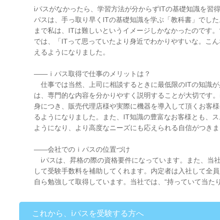
iパスがなかったら、学習方法が分からずITの基礎知識を習
パスは、手っ取り早くITの基礎知識を学ぶ「教科書」でし
まで私は、ITは難しいというイメージしかなかったのです。
では、「ITって思っていたより身近でわかりやすいな。こん
えるようになりました。
――ｉパス取得で仕事のメリットは？
仕事では当然、上司に相談するときに最低限のITの知識が
は、専門的な内容を分かりやすく説明することが大切です。i
身につき、販売代理店様や実際に機器を導入して頂くお客様
るようになりました。また、IT知識の豊富なお客様とも、
ようになり、より高度なニーズにも応えられる自信がつきま
――会社でのｉパスの位置づけ
iパスは、昇格の際の資格要件になっています。また、当
して受験手数料を補助してくれます。内定者は入社して全員
自ら勉強して取得しています。当社では、“持っていて当た
これから、iパスを受験する方へ