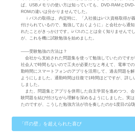
ば、USBメモリの使い方は知っていても、DVD-RAMとDVD-
ROMの違いは分かりませんでした。
ｉパスの取得は、内定時に、「入社後はiパス資格取得が
付けられているので、勉強しておくように」と会社から通知
れたことがきっかけです。iパスのことは全く知りませんで
が、これを機に試験勉強を始めました。
——受験勉強の方法は？
会社から支給された問題集を使って勉強していたのですが
社会人で時間もないので工夫が必要だなと考えて、電車での
勤時間にスマートフォンのアプリを活用して、過去問題を解
ようにしました。通勤時間は往復で1時間ほどですが、詳し
しました。
また、問題集とアプリを併用した自主学習を進めつつ、会社
験問題を結び付けながら理解を深めるようにしました。実は
たのですが、こうした勉強方法が功を奏したのか1度目の試
「ITの壁」を超えられた喜び