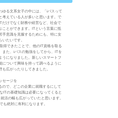
ゆる文系女子の中には、「iパスって
と考えている人が多いと思います。で
ITだけでなく財務や経営など、社会で
ぶことができます。ITという言葉に抵
苦手意識を克服するためにも、特に女
らいたいです。
取得できたことで、他のIT資格を取る
また、iパスの勉強をしてから、ITを
ようになりました。新しいスマートフ
能について興味を持って調べるように
野も広がったりしてきました。
ッセージを
るので、どこの企業に就職するにして
なITの基礎知識は必要になってくると
、就活の幅も広がっていたと思います。
活でも絶対に有利になります。